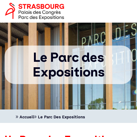
Aller
Panneau de gestion des cookies
Image
au
logo
contenu
principal
Navigation
principale
Le Parc des
Expositions
Accueil
Le Parc Des Expositions