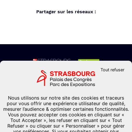
Partager sur les réseaux :
Tout refuser
CONTACTEZ-NOUS
Formulaire de contact
Nous utilisons sur notre site des cookies et traceurs
+33 (0)3 88 37 67 67
pour vous offrir une expérience utilisateur de qualité,
Palais des congrès Pierre-Pflimlin Place de Bordeaux
mesurer l’audience & optimiser certaines fonctionnalités.
67082
-
Strasbourg
Vous pouvez accepter ces cookies en cliquant sur «
France
Tout Accepter », les refuser en cliquant sur « Tout
Refuser » ou cliquer sur « Personnaliser » pour gérer
vos préférences. Si vous souhaitez obtenir plus