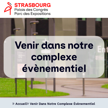
Aller
Panneau de gestion des cookies
Image
au
logo
contenu
principal
Navigation
principale
Venir dans notre
complexe
évènementiel
Accueil
Venir Dans Notre Complexe Évènementiel