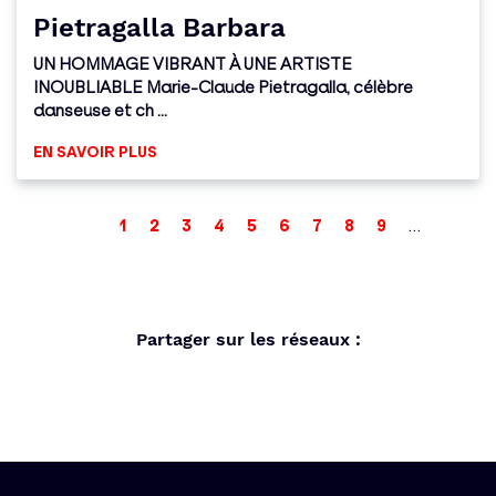
Pietragalla Barbara
UN HOMMAGE VIBRANT À UNE ARTISTE
INOUBLIABLE Marie-Claude Pietragalla, célèbre
danseuse et ch ...
EN SAVOIR PLUS
First
Previous
Page
Page
Current
Page
Page
Page
Page
Page
Page
…
Next
1
2
3
4
5
6
7
8
9
page
page
page
Last
page
page
Partager sur les réseaux :