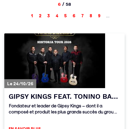
6
/ 58
First
Previous
Page
Page
Current
Page
Page
Page
Page
Page
Page
…
Next
1
2
3
4
5
6
7
8
9
page
page
page
Last
page
page
Le 24/10/26
GIPSY KINGS FEAT. TONINO BALIARDO - Historia tour 2026
Fondateur et leader de Gipsy Kings – dont il a
composé et produit les plus grands succès du grou ...
EN SAVOIR PLUS