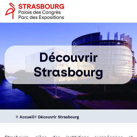
Aller
Panneau de gestion des cookies
Image
au
logo
contenu
principal
Navigation
principale
Découvrir
Strasbourg
Accueil
Découvrir Strasbourg