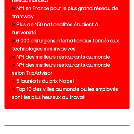
niveau mondial
>
N°1 en France pour le plus grand réseau de
tramway
>
Plus de 150 nationalités étudient à
l'université
>
6 000 chirurgiens internationaux formés aux
technologies mini-invasives
>
N°1 des meilleurs restaurants au monde
>
N°1 des meilleurs restaurants au monde
selon TripAdvisor
>
5 lauréats du prix Nobel
>
Top 10 des villes au monde où les employés
sont les plus heureux au travail