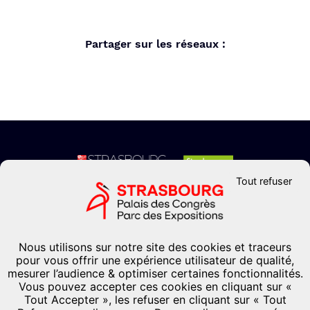
Partager sur les réseaux :
Tout refuser
CONTACTEZ-NOUS
Formulaire de contact
+33 (0)3 88 37 67 67
Nous utilisons sur notre site des cookies et traceurs
pour vous offrir une expérience utilisateur de qualité,
Palais des congrès Pierre-Pflimlin Place de Bordeaux
mesurer l’audience & optimiser certaines fonctionnalités.
67082
-
Strasbourg
Vous pouvez accepter ces cookies en cliquant sur «
France
Tout Accepter », les refuser en cliquant sur « Tout