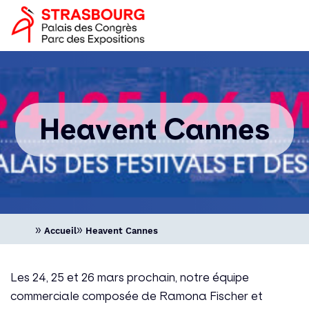
Aller
Panneau de gestion des cookies
Image
au
logo
contenu
principal
Navigation
principale
Heavent Cannes
Accueil
Heavent Cannes
Les 24, 25 et 26 mars prochain, notre équipe
commerciale composée de Ramona Fischer et