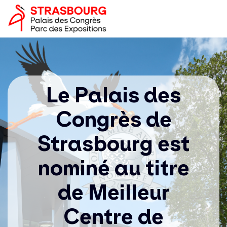
Aller
Panneau de gestion des cookies
Image
au
logo
contenu
principal
Navigation
principale
Le Palais des
Congrès de
Strasbourg est
nominé au titre
de Meilleur
Centre de