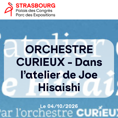
Aller
Panneau de gestion des cookies
Image
au
logo
contenu
principal
Navigation
principale
ORCHESTRE
CURIEUX - Dans
l’atelier de Joe
Hisaishi
Le
04/10/2026